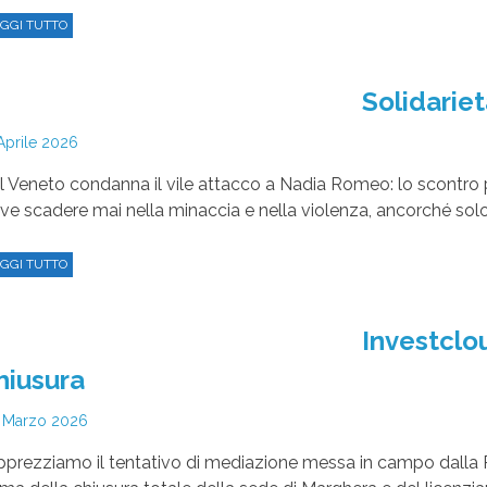
GGI TUTTO
Solidarie
Aprile 2026
il Veneto condanna il vile attacco a Nadia Romeo: lo scontro p
ve scadere mai nella minaccia e nella violenza, ancorché solo
GGI TUTTO
Investclou
hiusura
 Marzo 2026
pprezziamo il tentativo di mediazione messa in campo dalla 
ima della chiusura totale della sede di Marghera e del licenzi