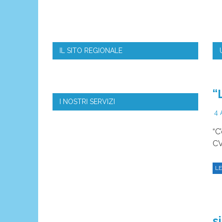
IL SITO REGIONALE
“
I NOSTRI SERVIZI
4 
“C
CV
LE
s