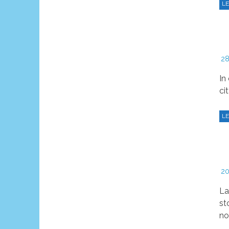
28
In
ci
LE
20
La
st
no