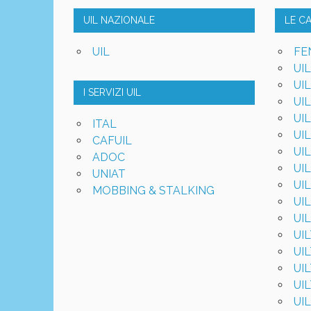
UIL NAZIONALE
LE C
UIL
FE
UI
UI
I SERVIZI UIL
UI
UI
ITAL
UI
CAFUIL
UI
ADOC
UI
UNIAT
UI
MOBBING & STALKING
UI
UI
UI
UI
UI
UI
UIL