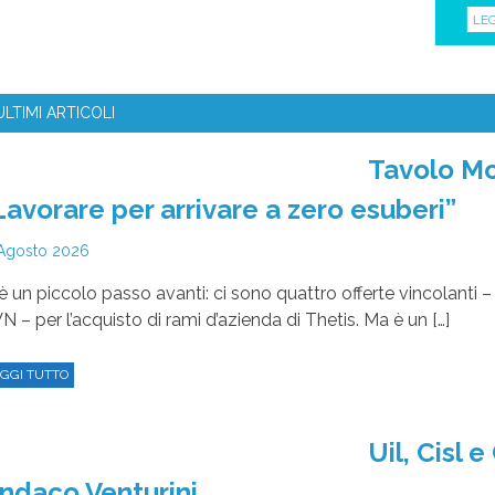
LE
ULTIMI ARTICOLI
Tavolo Mo
Lavorare per arrivare a zero esuberi”
Agosto 2026
’è un piccolo passo avanti: ci sono quattro offerte vincolanti 
N – per l’acquisto di rami d’azienda di Thetis. Ma è un […]
GGI TUTTO
Uil, Cisl 
indaco Venturini