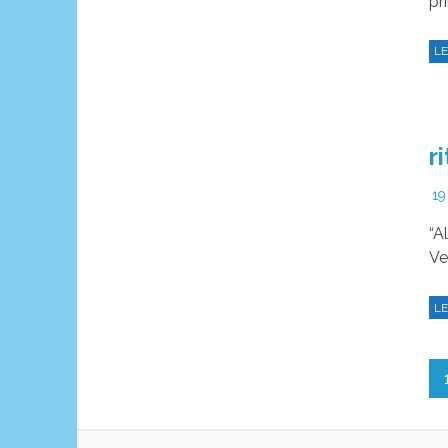
LE
r
19
“A
Ve
LE