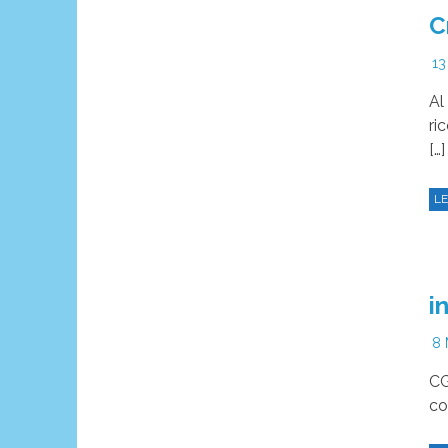
C
13
Al
ri
[…]
LE
i
8 
CG
co
LE