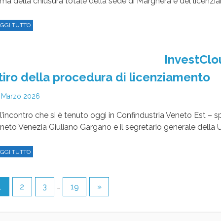
GGI TUTTO
InvestClou
itiro della procedura di licenziamento
 Marzo 2026
ll’incontro che si è tenuto oggi in Confindustria Veneto Est – s
neto Venezia Giuliano Gargano e il segretario generale della 
GGI TUTTO
1
2
3
…
19
»