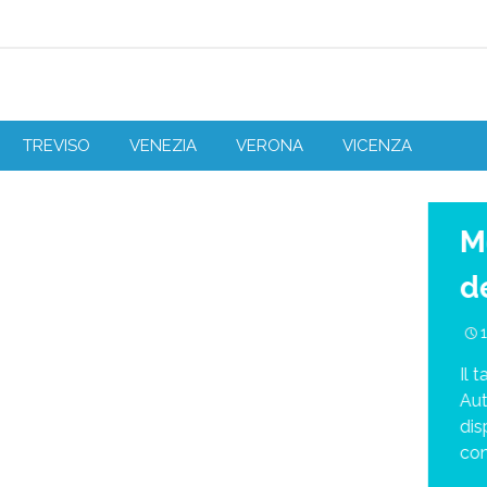
TREVISO
VENEZIA
VERONA
VICENZA
M
d
Il 
Aut
dis
con