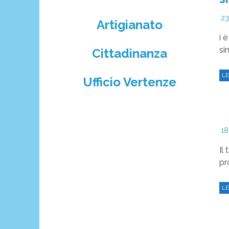
23
Artigianato
i 
si
Cittadinanza
LE
Ufficio Vertenze
18
Il
pr
LE