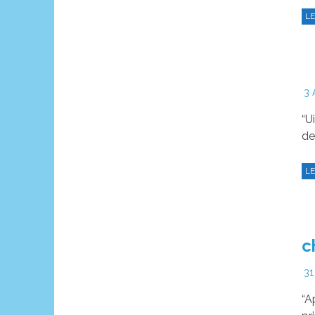
LE
3 
“U
de
LE
c
31
“A
pr