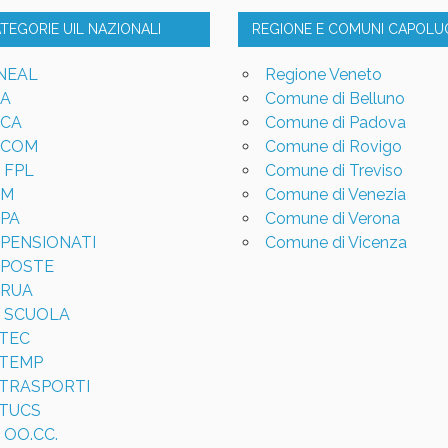
ATEGORIE UIL NAZIONALI
REGIONE E COMUNI CAPOL
NEAL
Regione Veneto
LA
Comune di Belluno
LCA
Comune di Padova
LCOM
Comune di Rovigo
L FPL
Comune di Treviso
LM
Comune di Venezia
LPA
Comune di Verona
LPENSIONATI
Comune di Vicenza
LPOSTE
LRUA
L SCUOLA
LTEC
LTEMP
LTRASPORTI
LTUCS
 OO.CC.