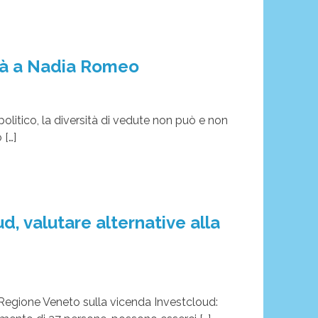
tà a Nadia Romeo
olitico, la diversità di vedute non può e non
 […]
d, valutare alternative alla
Regione Veneto sulla vicenda Investcloud:
amento di 37 persone, possono esserci […]