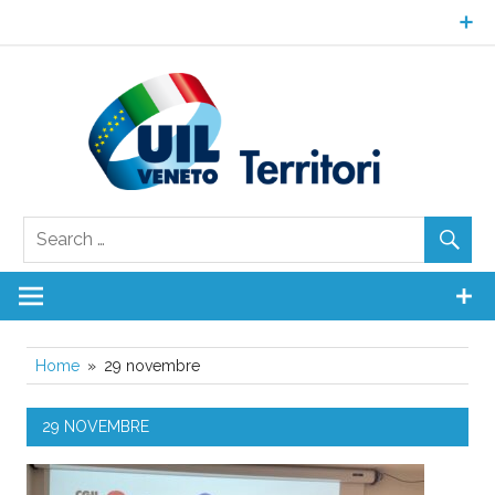
Skip
to
content
UI
Ven
Territori
Home
29 novembre
29 NOVEMBRE