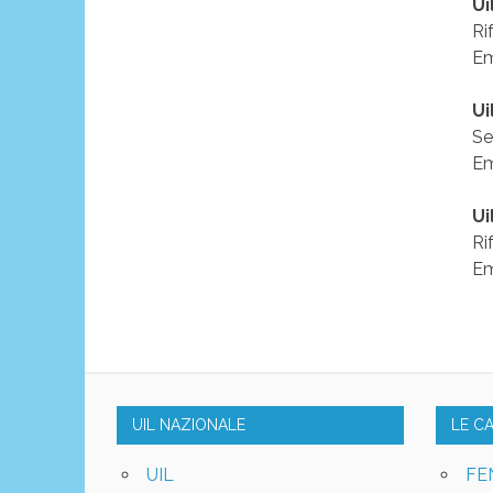
Ui
Ri
Em
Ui
Se
Em
Ui
Ri
Em
UIL NAZIONALE
LE C
UIL
FE