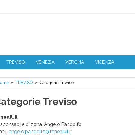
L Veneto
TREVISO
VENEZIA
VERONA
VICENZA
ome
TREVISO
Categorie Treviso
ategorie Treviso
nealUil
sponsabile di zona: Angelo Pandolfo
ail:
angelo.pandolfo@fenealuil.it