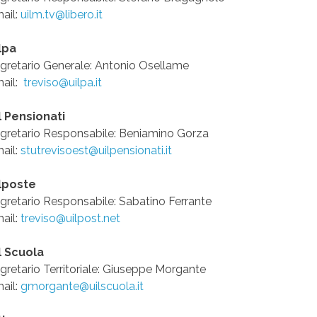
ail:
uilm.tv@libero.it
lpa
gretario Generale: Antonio Osellame
ail:
treviso@uilpa.it
l Pensionati
gretario Responsabile: Beniamino Gorza
ail:
stutrevisoest@uilpensionati.it
lposte
gretario Responsabile: Sabatino Ferrante
ail:
treviso@uilpost.net
l Scuola
gretario Territoriale: Giuseppe Morgante
ail:
gmorgante@uilscuola.it