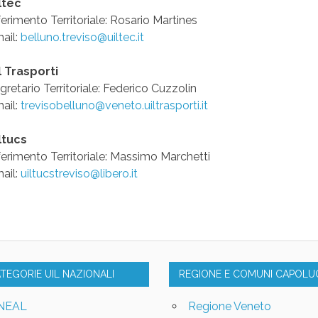
ltec
ferimento Territoriale: Rosario Martines
ail:
belluno.treviso@uiltec.it
l Trasporti
gretario Territoriale: Federico Cuzzolin
ail:
trevisobelluno@veneto.uiltrasporti.it
ltucs
ferimento Territoriale: Massimo Marchetti
ail:
uiltucstreviso@libero.it
ATEGORIE UIL NAZIONALI
REGIONE E COMUNI CAPOL
NEAL
Regione Veneto