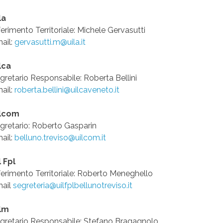
la
ferimento Territoriale: Michele Gervasutti
ail:
gervasutti.m@uila.it
lca
gretario Responsabile: Roberta Bellini
ail:
roberta.bellini@uilcaveneto.it
ilcom
gretario: Roberto Gasparin
ail:
belluno.treviso@uilcom.it
l Fpl
ferimento Territoriale: Roberto Meneghello
ail
segreteria@uilfplbellunotreviso.it
lm
gretario Responsabile: Stefano Bragagnolo