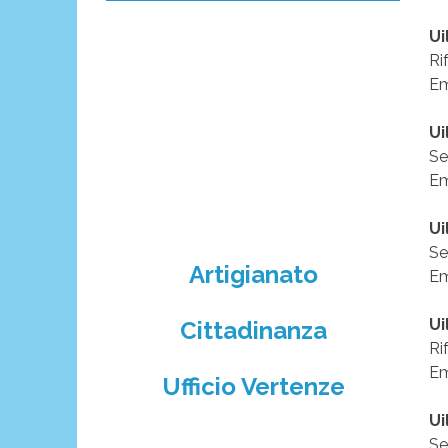
Ui
Ri
Em
Ui
Se
Em
U
Se
Artigianato
Em
Ui
Cittadinanza
Ri
Em
Ufficio Vertenze
Ui
Se