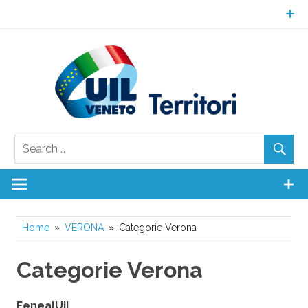
Skip
to
content
UI
Ven
Territori
Home
VERONA
Categorie Verona
Categorie Verona
FenealUil