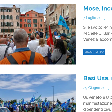
Mose, inc
7 Luglio 2023
Si è svolto ieri
Michele Di Bari 
Venezia, accomp
LEGGI TUTTO
Basi Usa,
29 Giugno 2023
Uil Veneto e Ui
manifestazione 
dipendenti civili