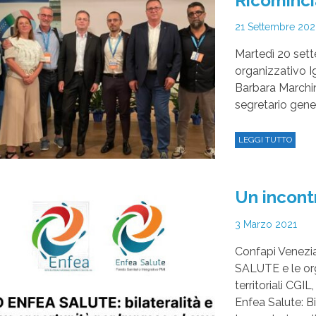
Ricomincia 
21 Settembre 20
Martedì 20 sett
organizzativo I
Barbara Marchin
segretario gener
LEGGI TUTTO
Un incontr
3 Marzo 2021
Confapi Venezi
SALUTE e le org
territoriali CGI
Enfea Salute: B