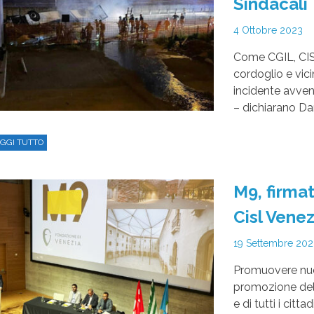
Sindacali
4 Ottobre 2023
Come CGIL, CIS
cordoglio e vici
incidente avven
– dichiarano Dan
GGI TUTTO
M9, firma
Cisl Venez
19 Settembre 20
Promuovere nuov
promozione dell’
e di tutti i cit