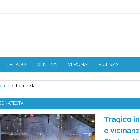
L Veneto
TREVISO
VENEZIA
VERONA
VICENZA
ome
bonatesta
BONATESTA
Tragico i
e vicinanz