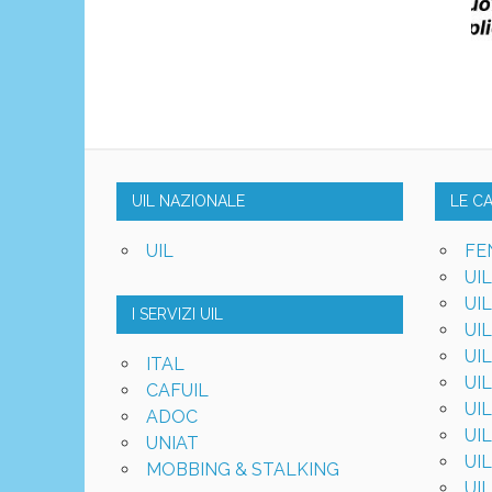
UIL NAZIONALE
LE C
UIL
FE
UI
UI
I SERVIZI UIL
UI
UI
ITAL
UI
CAFUIL
UI
ADOC
UI
UNIAT
UI
MOBBING & STALKING
UI