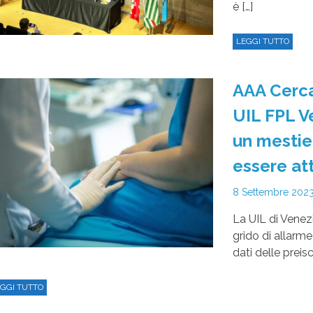
è […]
LEGGI TUTTO
AAA Cerca
UIL FPL Ve
un mestie
essere att
8 Settembre 202
La UIL di Venez
grido di allarme
dati delle preisc
GGI TUTTO