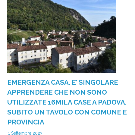
EMERGENZA CASA. E’ SINGOLARE
APPRENDERE CHE NON SONO
UTILIZZATE 16MILA CASE A PADOVA.
SUBITO UN TAVOLO CON COMUNE E
PROVINCIA
1 Settembre 2023