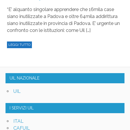
“E’ alquanto singolare apprendere che 16mila case
siano inutilizzate a Padova e oltre 64mila addirittura
siano inutilizzate in provincia di Padova. E’ urgente un
confronto con le istituzioni: come Uil […]
LEGGI TUTTO
UIL NAZIONALE
UIL
I SERVIZI UIL
ITAL
CAFUIL