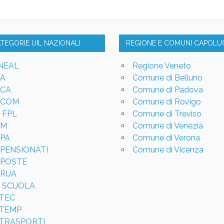
ATEGORIE UIL NAZIONALI
REGIONE E COMUNI CAPOL
NEAL
Regione Veneto
LA
Comune di Belluno
LCA
Comune di Padova
LCOM
Comune di Rovigo
L FPL
Comune di Treviso
LM
Comune di Venezia
LPA
Comune di Verona
LPENSIONATI
Comune di Vicenza
LPOSTE
LRUA
L SCUOLA
LTEC
LTEMP
LTRASPORTI