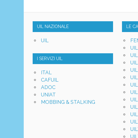
UIL NAZIONALE
LE C
UIL
FE
UI
UI
I SERVIZI UIL
UI
UI
ITAL
UI
CAFUIL
UI
ADOC
UI
UNIAT
UI
MOBBING & STALKING
UI
UI
UI
UI
UI