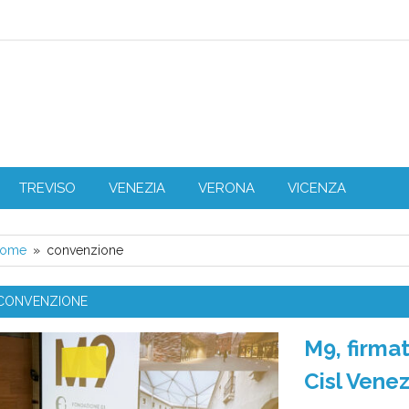
L Veneto
TREVISO
VENEZIA
VERONA
VICENZA
ome
convenzione
CONVENZIONE
M9, firma
Cisl Venez