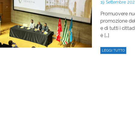
19 Settembre 20
Promuovere nuov
promozione dell’
e di tutti i cit
è […]
LEGGI TUTTO