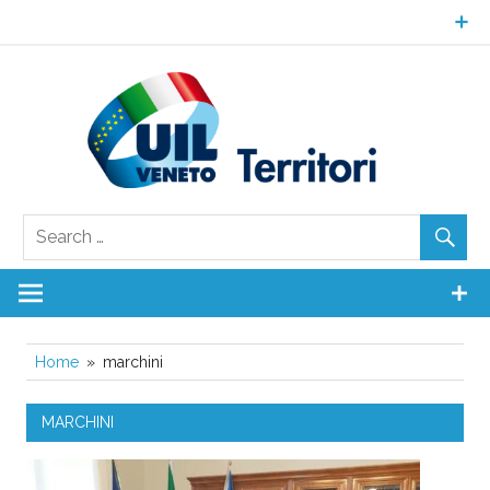
Skip
to
content
UI
Ven
Territori
Home
marchini
MARCHINI