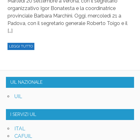
Martedì 20 settembre a Verona, con il segretario
organizzativo Igor Bonatesta e la coordinatrice
provinciale Barbara Marchini. Oggi, mercoledì 21 a
Padova, con il segretario generale Roberto Toigo e il
[…]
LEGGI TUTTO
UIL NAZIONALE
UIL
I SERVIZI UIL
ITAL
CAFUIL