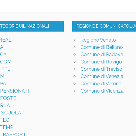
ATEGORIE UIL NAZIONALI
REGIONE E COMUNI CAPOL
NEAL
Regione Veneto
LA
Comune di Belluno
LCA
Comune di Padova
LCOM
Comune di Rovigo
L FPL
Comune di Treviso
LM
Comune di Venezia
LPA
Comune di Verona
LPENSIONATI
Comune di Vicenza
LPOSTE
LRUA
L SCUOLA
LTEC
LTEMP
LTRASPORTI