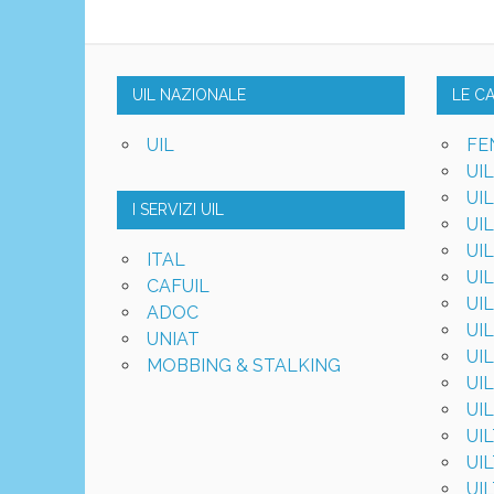
UIL NAZIONALE
LE C
UIL
FE
UI
UI
I SERVIZI UIL
UI
UI
ITAL
UI
CAFUIL
UI
ADOC
UI
UNIAT
UI
MOBBING & STALKING
UI
UI
UI
UI
UI