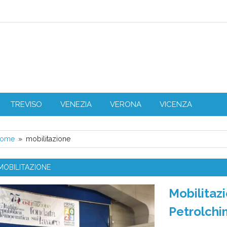
L Veneto
TREVISO
VENEZIA
VERONA
VICENZA
ome
mobilitazione
MOBILITAZIONE
Mobilitaz
Petrolchi