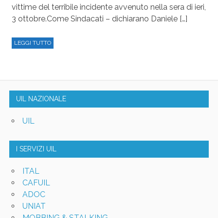
vittime del terribile incidente avvenuto nella sera di ieri,
3 ottobre.Come Sindacati – dichiarano Daniele […]
LEGGI TUTTO
UIL NAZIONALE
UIL
I SERVIZI UIL
ITAL
CAFUIL
ADOC
UNIAT
MOBBING & STALKING