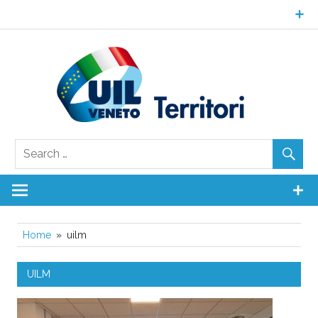
Skip
to
content
UI
Ven
Territori
Home
uilm
UILM