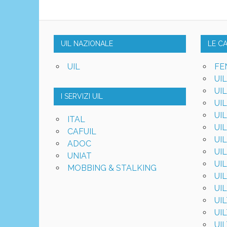
UIL NAZIONALE
LE C
UIL
FE
UI
UI
I SERVIZI UIL
UI
UI
ITAL
UI
CAFUIL
UI
ADOC
UI
UNIAT
UI
MOBBING & STALKING
UI
UI
UI
UI
UI