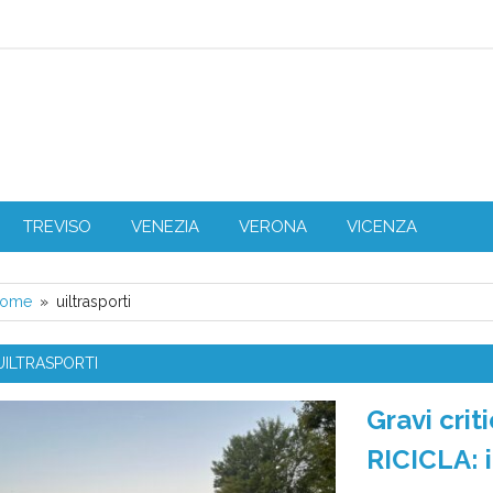
L Veneto
TREVISO
VENEZIA
VERONA
VICENZA
ome
uiltrasporti
UILTRASPORTI
Gravi crit
RICICLA: i