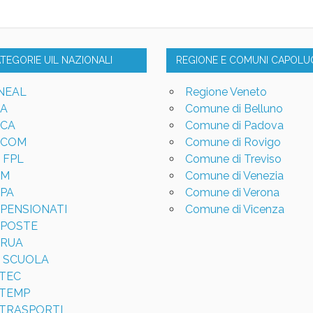
ATEGORIE UIL NAZIONALI
REGIONE E COMUNI CAPOL
NEAL
Regione Veneto
LA
Comune di Belluno
LCA
Comune di Padova
LCOM
Comune di Rovigo
L FPL
Comune di Treviso
LM
Comune di Venezia
LPA
Comune di Verona
LPENSIONATI
Comune di Vicenza
LPOSTE
LRUA
L SCUOLA
LTEC
LTEMP
LTRASPORTI