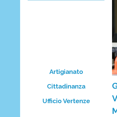
Artigianato
G
Cittadinanza
V
Ufficio Vertenze
M