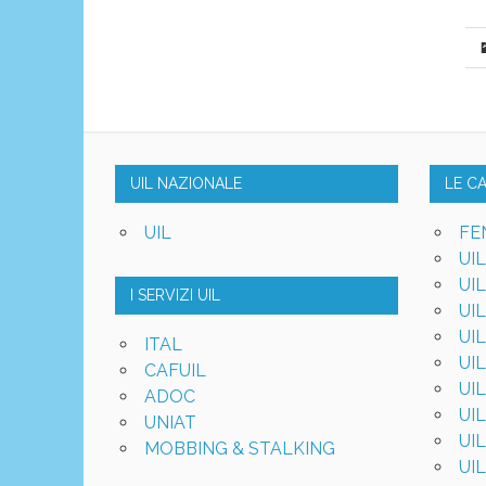
UIL NAZIONALE
LE C
UIL
FE
UI
UI
I SERVIZI UIL
UI
UI
ITAL
UI
CAFUIL
UI
ADOC
UI
UNIAT
UI
MOBBING & STALKING
UI