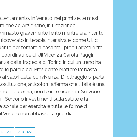
allentamento. In Veneto, nei primi sette mesi
ora che ad Arzignano, in un’azienda
i è rimasto gravemente ferito mentre era intento
icoverato in terapia intensiva e, come Uil, ci
te per tornare a casa tra i propri affetti e tra i
la coordinatrice di Uil Vicenza Carola Paggin.
nza dalla tragedia di Torino in cui un treno ha
ro le parole del Presidente Mattarella: basta
ai valori della convivenza. Di oltraggio si parla
ituzione, articolo 1, afferma che l’Italia è una
mo e la donna, non ferirli o ucciderli. Servono
i. Servono investimenti sulla salute e la
ersonale per esercitare tutte le forme di
Uil Veneto non abbassa la guardia”.
icenza
vicenza