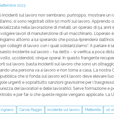
Settembre 2023
li incidenti sul lavoro non sembrano, purtroppo, mostrare un r
ll’anno, si sono registrati oltre 50 morti sul lavoro. Apprendo 
ecializzata nella lavorazione di metalli, un operaio di 54 ann
svolgere lavori di manutenzione di un macchinario. L’operaio è r
ringiamo attorno a lui sperando che possa riprendersi dall’inciden
opri colleghi di lavoro con i quali solidarizziamo”. A parlare è 
uesto incidente sul lavoro – ha detto – si verifica a poca dista
avolto, uccidendoli, cinque operai. In questo frangente recupe
rti sul lavoro, basta incidenti sul lavoro che sono un oltraggio 
ando una persona va a lavoro e non torna a casa. La nostra Cost
pubblica che si fonda sul lavoro ed il lavoro deve elevare l’uo
gole urgenti e soprattutto sanzioni gravissime per i trasgressor
curezza dei lavoratori e delle lavoratrici. Serve formazione e p
ntrollo e per far sì che queste regole vengano applicate. La 
rzignano
Carola Paggin
incidente sul lavoro
Mattarella
uil v