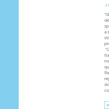
3 
“G
de
sp
a 
st
pr
“Q
tr
mo
qu
Re
re
si
co
a