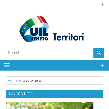
Skip
to
content
UI
Ven
Territori
Home
lavoro nero
LAVORO NERO