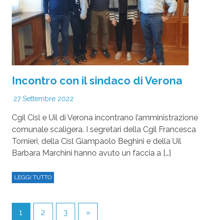
Incontro con il sindaco di Verona
27 Settembre 2022
Cgil Cisl e Uil di Verona incontrano l’amministrazione
comunale scaligera. I segretari della Cgil Francesca
Tornieri, della Cisl Giampaolo Beghini e della Uil
Barbara Marchini hanno avuto un faccia a […]
LEGGI TUTTO
1
2
3
»