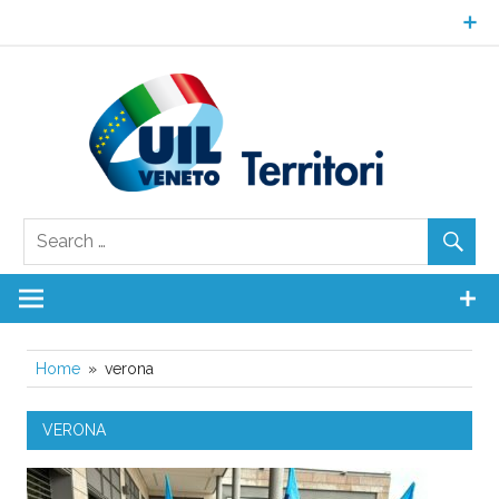
Skip
to
content
UI
Ven
Territori
Home
verona
VERONA